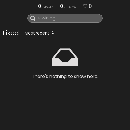
0
0
0
IMAGES
ALBUMS
Liked
Most recent
There's nothing to show here.