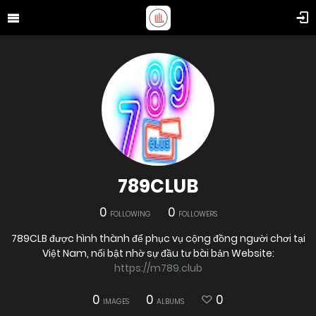
789CLUB
0
0
FOLLOWING
FOLLOWERS
789CLB được hình thành để phục vụ cộng đồng người chơi tại
Việt Nam, nổi bật nhờ sự đầu tư bài bản Website:
https://m789.club
0
0
0
IMAGES
ALBUMS