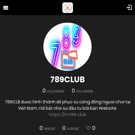
789CLUB
0
0
FOLLOWING
FOLLOWERS
789CLB được hình thành để phục vụ cộng đồng người chơi tại
Việt Nam, nổi bật nhờ sự đầu tư bài bản Website:
https://m789.club
0
0
0
IMAGES
ALBUMS