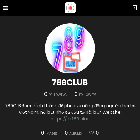
789CLUB
0
0
FOLLOWING
FOLLOWERS
789CLB được hình thành để phục vụ cộng đồng người chơi tại
Việt Nam, nổi bật nhờ sự đầu tư bài bản Website:
https://m789.club
0
0
0
IMAGES
ALBUMS