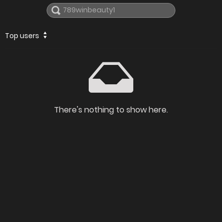
Top users
There's nothing to show here.