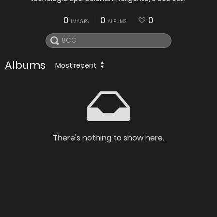
0
0
0
IMAGES
ALBUMS
Albums
Most recent
There's nothing to show here.