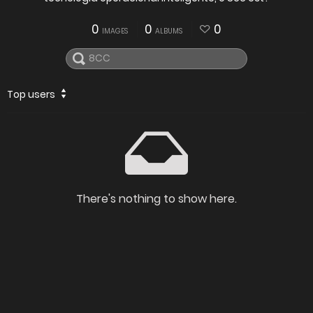
0
0
0
IMAGES
ALBUMS
Top users
There's nothing to show here.