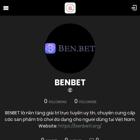
BENBET
0
0
FOLLOWING
FOLLOWERS
BENBET là nền tảng giải trí trực tuyến uy tín, chuyên cung cấp
các sản phẩm trò chơi đa dạng cho người dùng tại Việt Nam.
Website:
https://benbet1.org/