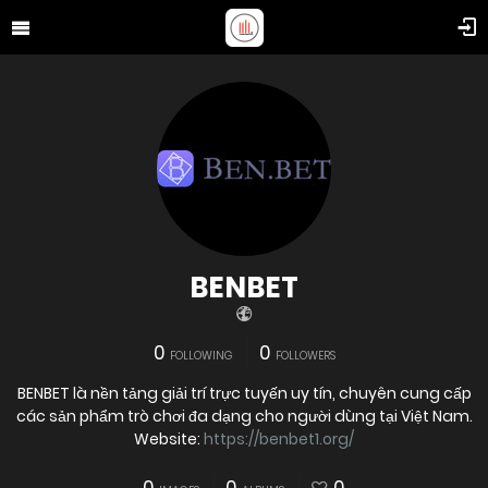
BENBET
0
0
FOLLOWING
FOLLOWERS
BENBET là nền tảng giải trí trực tuyến uy tín, chuyên cung cấp
các sản phẩm trò chơi đa dạng cho người dùng tại Việt Nam.
Website:
https://benbet1.org/