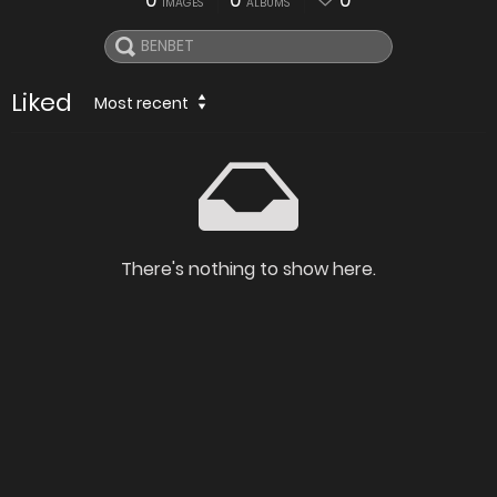
0
0
0
IMAGES
ALBUMS
Liked
Most recent
There's nothing to show here.