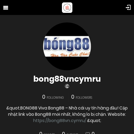
bong88vncymru
0
0
FOLLOWING
FOLLOWERS
&quot;BONG88 Viva Bong88 – Nhà cái uy tín hàng đầu! Cập
nhật link vào Bong88 mới nhất, không lo bị chặn. Website:
https://bong88vn.cymru/
&quot;