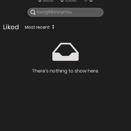
0
0
0
IMAGES
ALBUMS
Liked
Most recent
There's nothing to show here.