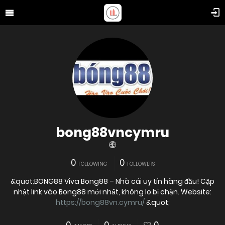
bong88vncymru
0
0
FOLLOWING
FOLLOWERS
&quot;BONG88 Viva Bong88 – Nhà cái uy tín hàng đầu! Cập
nhật link vào Bong88 mới nhất, không lo bị chặn. Website:
https://bong88vn.cymru/
&quot;