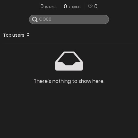
0
0
0
IMAGES
ALBUMS
Top users
There's nothing to show here.