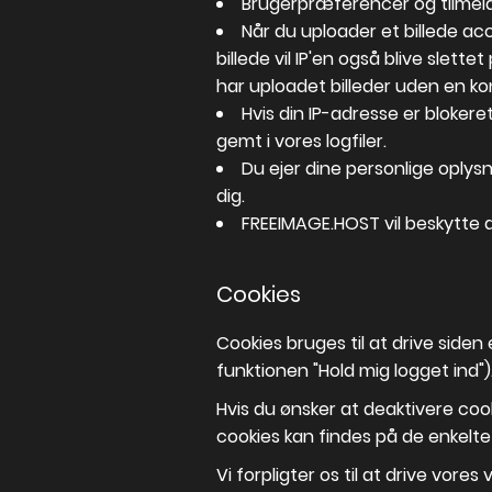
Brugerpræferencer og tilmeld
Når du uploader et billede acce
billede vil IP'en også blive slet
har uploadet billeder uden en kon
Hvis din IP-adresse er blokeret
gemt i vores logfiler.
Du ejer dine personlige oplys
dig.
FREEIMAGE.HOST vil beskytte d
Cookies
Cookies bruges til at drive side
funktionen "Hold mig logget ind")
Hvis du ønsker at deaktivere coo
cookies kan findes på de enkel
Vi forpligter os til at drive vor