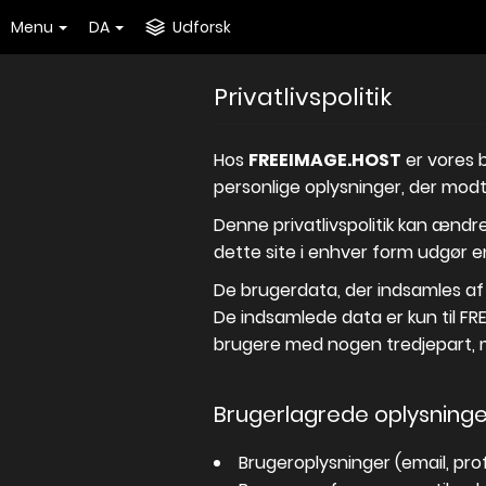
Menu
DA
Udforsk
Privatlivspolitik
Hos
FREEIMAGE.HOST
er vores b
personlige oplysninger, der mod
Denne privatlivspolitik kan ændre
dette site i enhver form udgør en
De brugerdata, der indsamles af 
De indsamlede data er kun til F
brugere med nogen tredjepart, 
Brugerlagrede oplysninge
Brugeroplysninger (email, prof