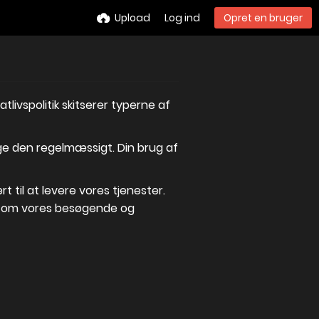
Upload
Log ind
Opret en bruger
livspolitik skitserer typerne af
øge den regelmæssigt. Din brug af
til at levere vores tjenester.
er om vores besøgende og