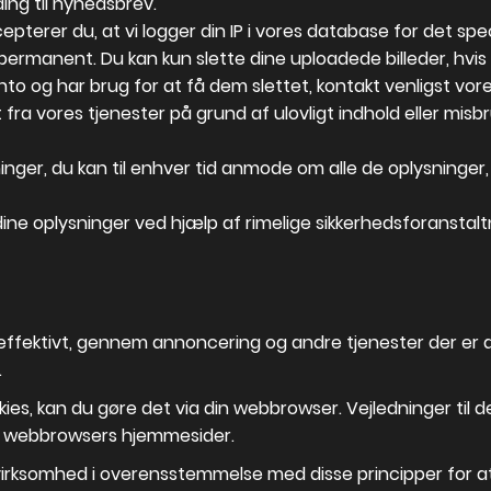
ing til nyhedsbrev.
pterer du, at vi logger din IP i vores database for det speci
tet permanent. Du kan kun slette dine uploadede billeder, hvi
to og har brug for at få dem slettet, kontakt venligst vore
 fra vores tjenester på grund af ulovligt indhold eller misbr
ninger, du kan til enhver tid anmode om alle de oplysning
ine oplysninger ved hjælp af rimelige sikkerhedsforanstalt
n effektivt, gennem annoncering og andre tjenester der er 
.
kies, kan du gøre det via din webbrowser. Vejledninger til
te webbrowsers hjemmesider.
es virksomhed i overensstemmelse med disse principper for at