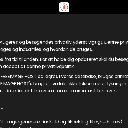
rugeres og besøgendes privatliv yderst vigtigt. Denne privat
tages og indsamles, og hvordan de bruges.
s fra tid til anden. For at holde dig opdateret skal du bes
 accept af denne privatlivspolitik.
FREEIMAGE.HOST og lagres i vores database, bruges primært 
REEIMAGE.HOST's brug, og vi deler ikke følsomme oplysning
medmindre det kræves af en repræsentant for loven.
r
il, brugergenereret indhold og tilmelding til nyhedsbrev).