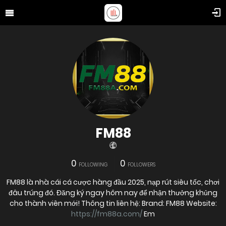
FM88
0
0
FOLLOWING
FOLLOWERS
FM88 là nhà cái cá cược hàng đầu 2025, nạp rút siêu tốc, chơi
đâu trúng đó. Đăng ký ngay hôm nay để nhận thưởng khủng
cho thành viên mới! Thông tin liên hệ: Brand: FM88 Website:
https://fm88a.com/
Em