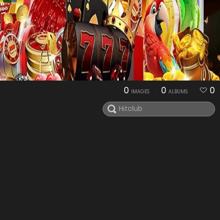
0
0
0
IMAGES
ALBUMS