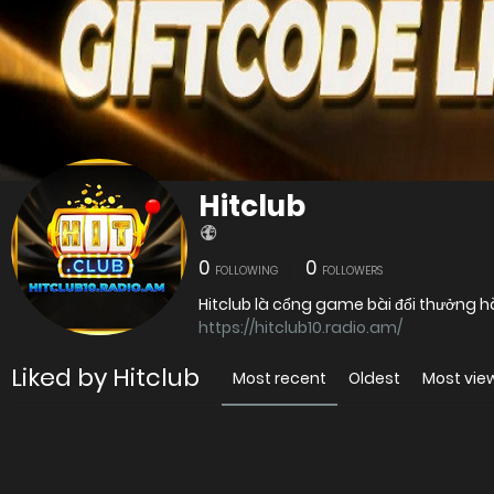
Hitclub
0
0
FOLLOWING
FOLLOWERS
Hitclub là cổng game bài đổi thưởng hà
https://hitclub10.radio.am/
Liked by Hitclub
Most recent
Oldest
Most vie