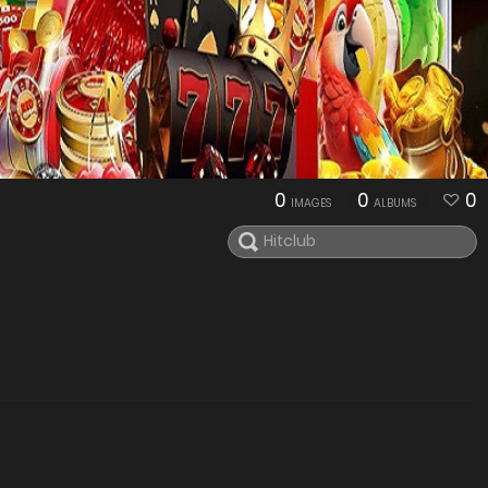
0
0
0
IMAGES
ALBUMS