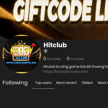
Hitclub
0
0
FOLLOWING
FOLLOWERS
Hitclub là cổng game bài đổi thưởng hà
https://hitclub10.radio.am/
Following
Top users
Most recent
Oldest
Most 