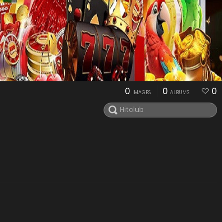
0
0
0
IMAGES
ALBUMS