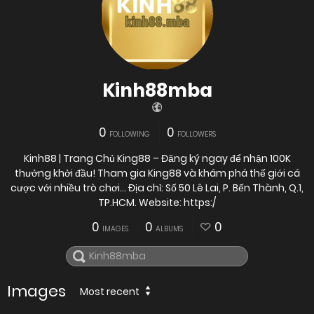
Kinh88mba
0
0
FOLLOWING
FOLLOWERS
Kinh88 | Trang Chủ King88 – Đăng ký ngay để nhận 100K
thưởng khởi đầu! Tham gia King88 và khám phá thế giới cá
cược với nhiều trò chơi... Địa chỉ: Số 50 Lê Lai, P. Bến Thành, Q.1,
TP.HCM. Website: https:/
0
0
0
IMAGES
ALBUMS
Images
Most recent