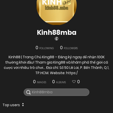
Kinh88mba
0
0
FOLLOWING
FOLLOWERS
Kinh88 | Trang Chủ King88 – Đăng ký ngay để nhận 100K
thưởng khởi đầu! Tham gia King88 và khám phá thế giới cá
cược với nhiều trò chơi... Địa chỉ: Số 50 Lê Lai, P. Bến Thành, Q.1,
TP.HCM. Website: https:/
0
0
0
IMAGES
ALBUMS
Top users