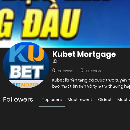
Kubet Mortgage
0
0
FOLLOWING
FOLLOWERS
Kubet là nền tảng cá cược trực tuyến 
bảo mật tiên tiến và tỷ lệ trả thưởng h
Followers
Top users
Most recent
Oldest
Most 