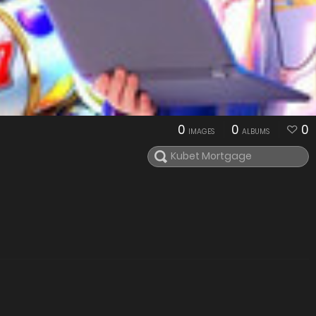
0
0
0
IMAGES
ALBUMS