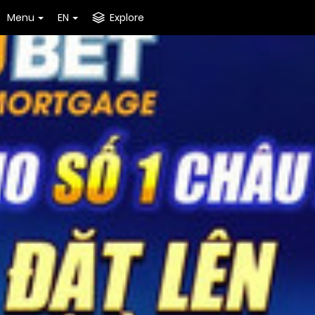
Menu
EN
Explore