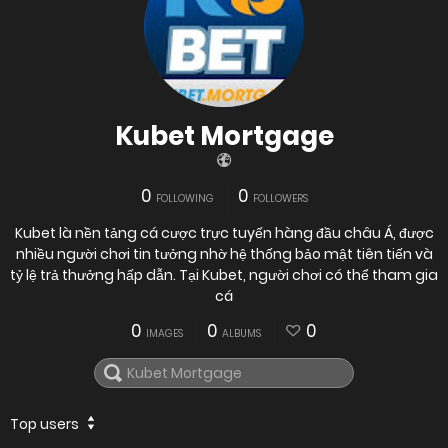
Kubet Mortgage
0
0
FOLLOWING
FOLLOWERS
Kubet là nền tảng cá cược trực tuyến hàng đầu châu Á, được
nhiều người chơi tin tưởng nhờ hệ thống bảo mật tiên tiến và
tỷ lệ trả thưởng hấp dẫn. Tại Kubet, người chơi có thể tham gia
cá
0
0
0
IMAGES
ALBUMS
Top users