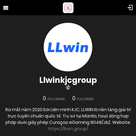
Llwinkjcgroup
0
0
FOLLOWING
FOLLOWERS
Ra mắt năm 2020 bởi Liên minh KJC, LLWIN là nền tảng giải trí
trực tuyến chuẩn quốc tế. Trụ sở tại Manila, hoạt động hợp
pháp dưới giấy phép Curaçao eGaming 8048/JAZ. Website:
https://llwin.group/