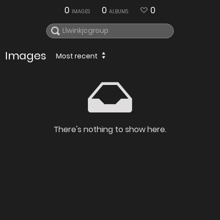
0
0
0
IMAGES
ALBUMS
Images
Most recent
There's nothing to show here.