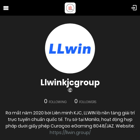
Llwinkjcgroup
0
0
FOLLOWING
FOLLOWERS
Ra mắt năm 2020 bởi Liên minh KJC, LLWIN là nền tảng giải trí
trực tuyến chuẩn quốc tế. Trụ sở tại Manila, hoạt động hợp
pháp dưới giấy phép Curaçao eGaming 8048/JAZ. Website:
https://llwin.group/