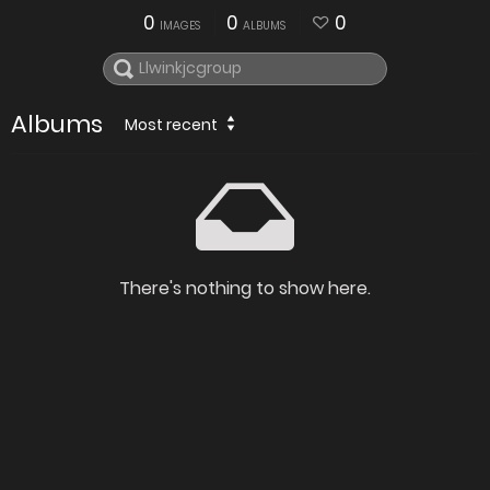
0
0
0
IMAGES
ALBUMS
Albums
Most recent
There's nothing to show here.