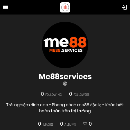
Me88services
0
0
FOLLOWING
FOLLOWERS
Trải nghiệm đỉnh cao - Phong cách me88 độc lạ - Khác biệt
hoàn toàn trên thị trường
0
0
0
IMAGES
ALBUMS