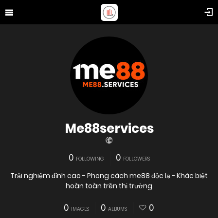
Me88services
0
0
FOLLOWING
FOLLOWERS
Trải nghiệm đỉnh cao - Phong cách me88 độc lạ - Khác biệt
hoàn toàn trên thị trường
0
0
0
IMAGES
ALBUMS