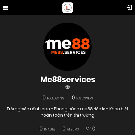
Me88services
0
0
FOLLOWING
FOLLOWERS
Trải nghiệm đỉnh cao - Phong cách me88 độc lạ - Khác biệt
hoàn toàn trên thị trường
0
0
0
IMAGES
ALBUMS