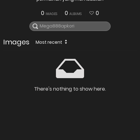
0
0
0
IMAGES
ALBUMS
Images
Most recent
There's nothing to show here.