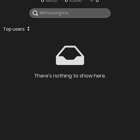
0
0
0
IMAGES
ALBUMS
Top users
There's nothing to show here.