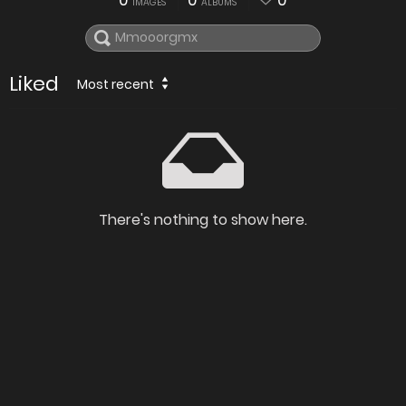
0
0
0
IMAGES
ALBUMS
Liked
Most recent
There's nothing to show here.