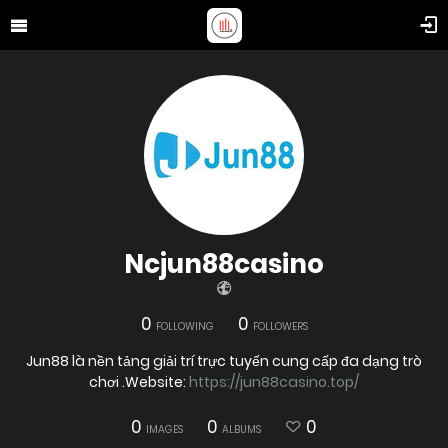
Ncjun88casino
0
0
FOLLOWING
FOLLOWERS
Jun88 là nền tảng giải trí trực tuyến cung cấp đa dạng trò
chơi .Website:
https://jun88casino.top/
0
0
0
IMAGES
ALBUMS