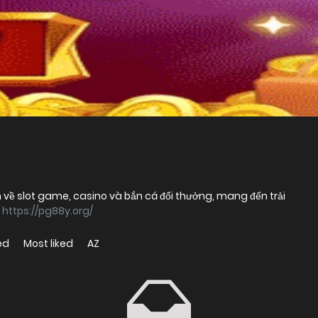
về slot game, casino và bắn cá đổi thưởng, mang đến trải
:
https://pg88y.org/
ed
Most liked
AZ