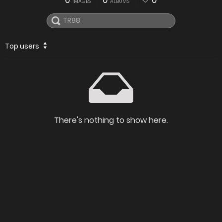
0
0
0
IMAGES
ALBUMS
Top users
There's nothing to show here.