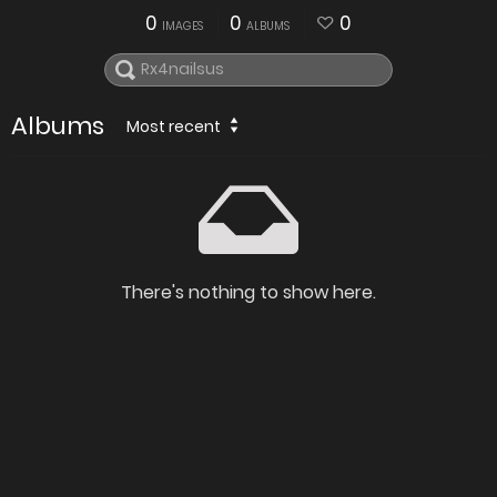
0
0
0
IMAGES
ALBUMS
Albums
Most recent
There's nothing to show here.