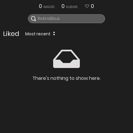
0
0
0
IMAGES
ALBUMS
Liked
Most recent
There's nothing to show here.