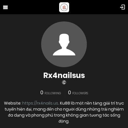
Rx4nailsus
0
0
FOLLOWING
FOLLOWERS
Website:
https://rx4nails.us
. Ku88 là một nền tảng giải trí trực
tuyến hiện đại, mang đến cho người dùng những trải nghiệm
đa dạng và phong phú trong không gian tương tác sống
động.