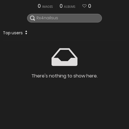
0
0
0
IMAGES
ALBUMS
Top users
There's nothing to show here.