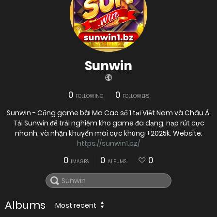
Sunwin
0
0
FOLLOWING
FOLLOWERS
Sunwin - Cổng game bài Ma Cao số 1 tại Việt Nam và Châu Á.
Tải Sunwin để trải nghiệm kho game đa dạng, nạp rút cực
nhanh, và nhận khuyến mãi cực khủng +2025k. Website:
https://sunwin1.bz/
0
0
0
IMAGES
ALBUMS
Albums
Most recent