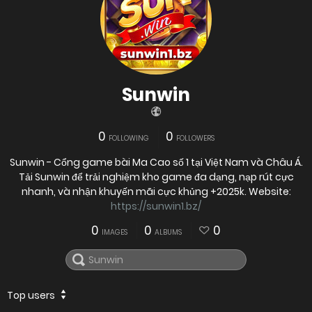
Sunwin
0
0
FOLLOWING
FOLLOWERS
Sunwin - Cổng game bài Ma Cao số 1 tại Việt Nam và Châu Á.
Tải Sunwin để trải nghiệm kho game đa dạng, nạp rút cực
nhanh, và nhận khuyến mãi cực khủng +2025k. Website:
https://sunwin1.bz/
0
0
0
IMAGES
ALBUMS
Top users