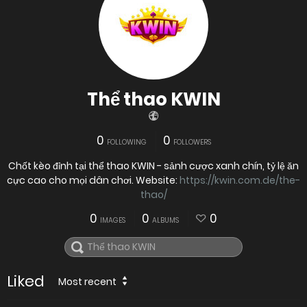
Thể thao KWIN
0
0
FOLLOWING
FOLLOWERS
Chốt kèo đỉnh tại thể thao KWIN - sảnh cược xanh chín, tỷ lệ ăn
cực cao cho mọi dân chơi. Website:
https://kwin.com.de/the-
thao/
0
0
0
IMAGES
ALBUMS
Liked
Most recent