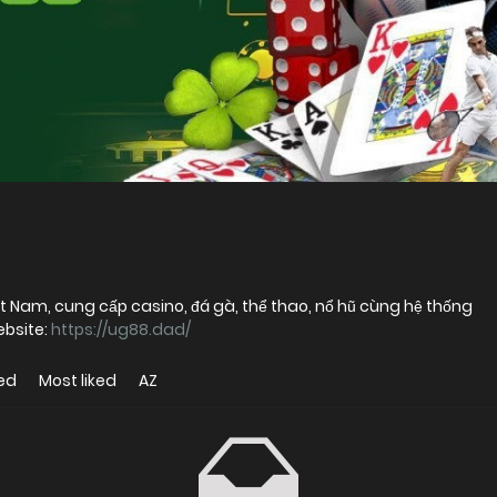
iệt Nam, cung cấp casino, đá gà, thể thao, nổ hũ cùng hệ thống
h và nhiều khuyến mãi. Website:
https://ug88.dad/
ed
Most liked
AZ