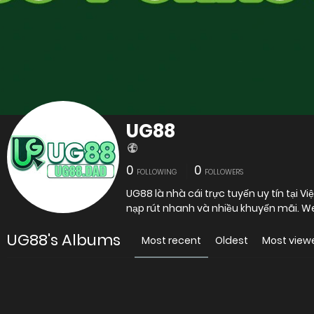
UG88
0
0
FOLLOWING
FOLLOWERS
UG88 là nhà cái trực tuyến uy tín tại V
nạp rút nhan
UG88's Albums
Most recent
Oldest
Most view