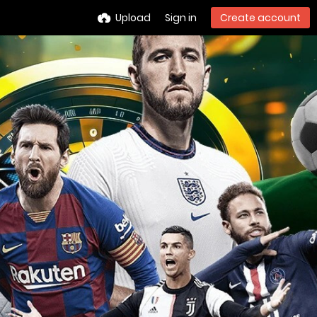
Upload
Sign in
Create account