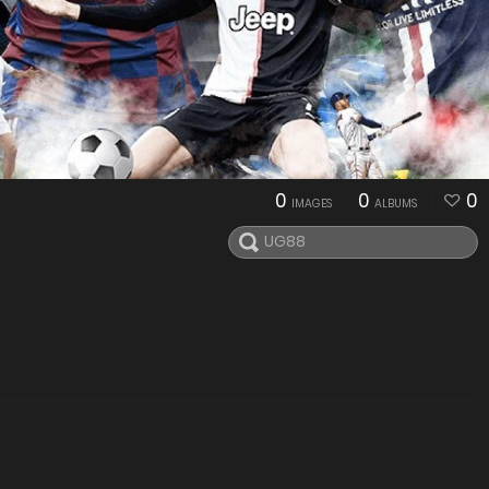
0
0
0
IMAGES
ALBUMS