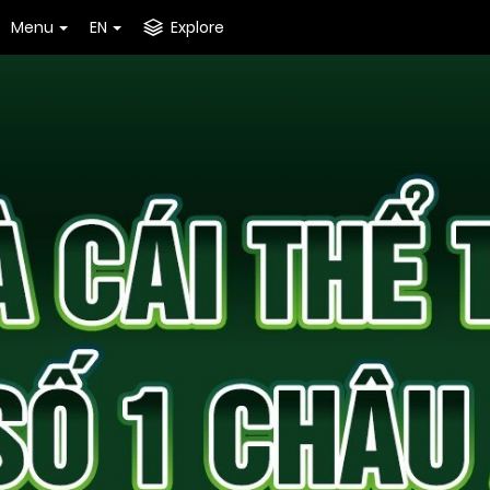
Menu
EN
Explore