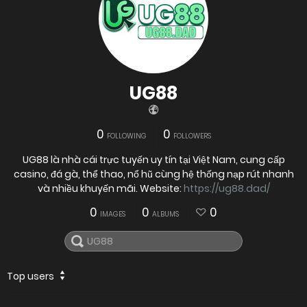
UG88
0
0
FOLLOWING
FOLLOWERS
UG88 là nhà cái trực tuyến uy tín tại Việt Nam, cung cấp
casino, đá gà, thể thao, nổ hũ cùng hệ thống nạp rút nhanh
và nhiều khuyến mãi. Website:
https://ug88.dad/
0
0
0
IMAGES
ALBUMS
Top users