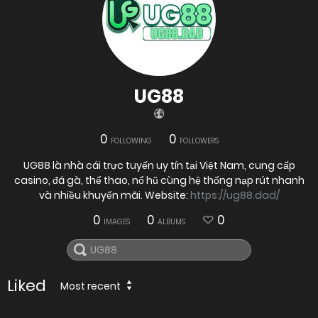
UG88
0
0
FOLLOWING
FOLLOWERS
UG88 là nhà cái trực tuyến uy tín tại Việt Nam, cung cấp
casino, đá gà, thể thao, nổ hũ cùng hệ thống nạp rút nhanh
và nhiều khuyến mãi. Website:
https://ug88.dad/
0
0
0
IMAGES
ALBUMS
Liked
Most recent