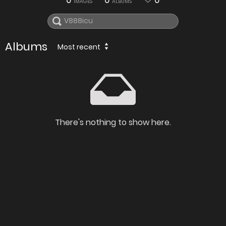
0
0
0
IMAGES
ALBUMS
Albums
Most recent
There's nothing to show here.