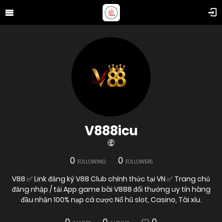
V888icu
0
0
FOLLOWING
FOLLOWERS
V88 ✅ Link đăng ký V88 Club chính thức tại VN ✅ Trang chủ
đăng nhập / tải App game bài V888 đổi thưởng uy tín hàng
đầu nhận 100% nạp cá cược Nổ hũ slot, Casino, Tài xỉu.