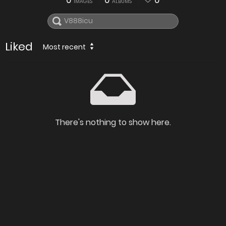
0
0
0
IMAGES
ALBUMS
Liked
Most recent
There's nothing to show here.