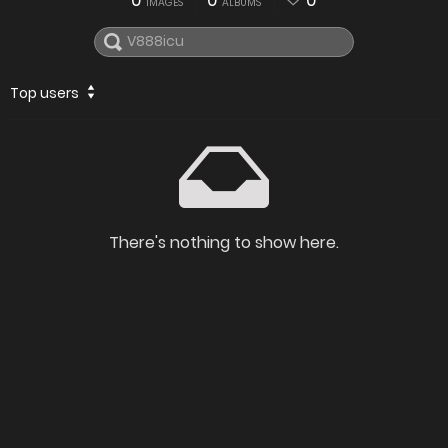
0
0
0
IMAGES
ALBUMS
Top users
There's nothing to show here.