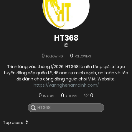
HT368
0
0
FOLLOWING
FOLLOWERS
Trình làng vào tháng 1/2026, HT368 là nền tảng giải trí trực
tuyến đẳng cấp quốc tế, đề cao sự minh bạch, an toàn và tốc
độ dành cho cộng đồng người chơi Việt. Website:
https://vannghenamdinh.com/
0
0
0
IMAGES
ALBUMS
Top users