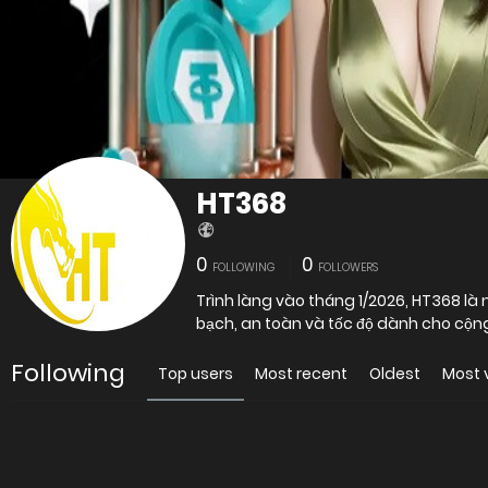
HT368
0
0
FOLLOWING
FOLLOWERS
Trình làng vào tháng 1/2026, HT368 là n
bạch, an toàn và tốc độ dành cho cộng
Following
Top users
Most recent
Oldest
Most 