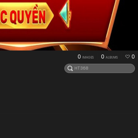
0
0
0
IMAGES
ALBUMS