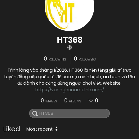
HT368
0
0
FOLLOWING
FOLLOWERS
Trình làng vào tháng 1/2026, HT368 là nền tảng giải trí trực
tuyến đẳng cấp quốc tế, đề cao sự minh bạch, an toàn và tốc
độ dành cho cộng đồng người chơi Việt. Website:
https://vannghenamdinh.com/
0
0
0
IMAGES
ALBUMS
Liked
Most recent