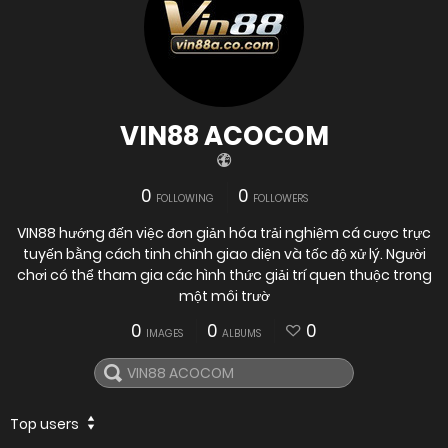
VIN88 ACOCOM
0
0
FOLLOWING
FOLLOWERS
VIN88 hướng đến việc đơn giản hóa trải nghiệm cá cược trực
tuyến bằng cách tinh chỉnh giao diện và tốc độ xử lý. Người
chơi có thể tham gia các hình thức giải trí quen thuộc trong
một môi trườ
0
0
0
IMAGES
ALBUMS
Top users