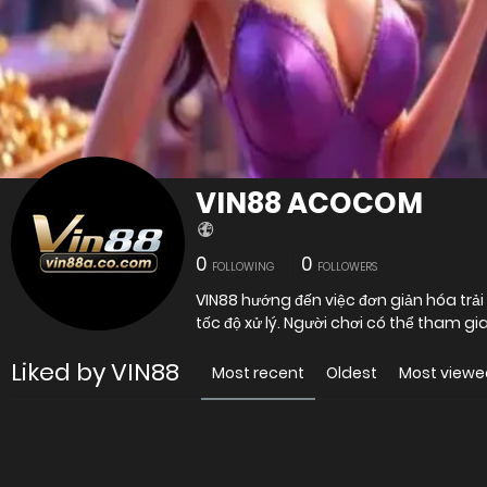
VIN88 ACOCOM
0
0
FOLLOWING
FOLLOWERS
VIN88 hướng đến việc đơn giản hóa trả
tốc độ xử lý. Người chơi có thể tham gi
Liked by VIN88
Most recent
Oldest
Most viewe