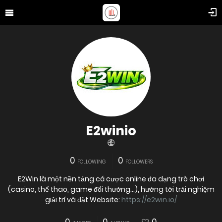
E2winio
0
0
FOLLOWING
FOLLOWERS
E2Win là một nền tảng cá cược online đa dạng trò chơi
(casino, thể thao, game đổi thưởng…), hướng tới trải nghiệm
giải trí và đặt Website:
https://e2win.io/