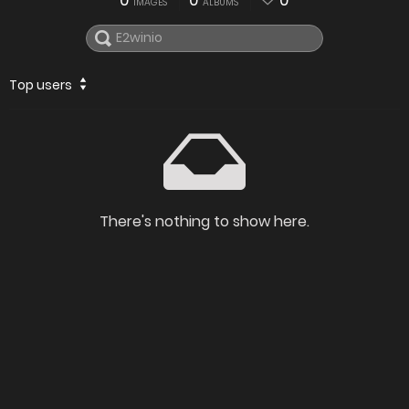
0
0
0
IMAGES
ALBUMS
Top users
There's nothing to show here.